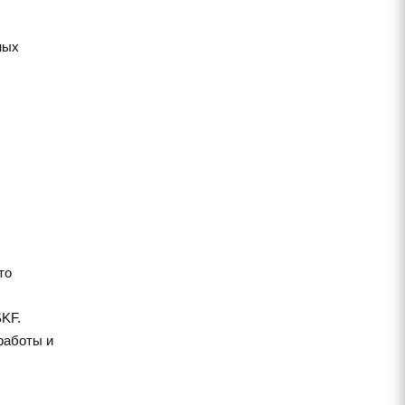
ных
то
KF.
работы и