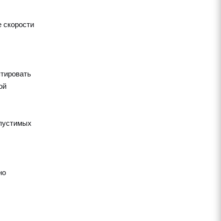
е скорости
птировать
ой
опустимых
но