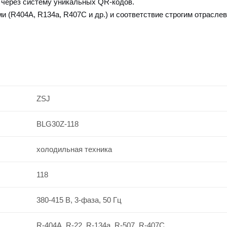
 через систему уникальных QR-кодов.
 (R404A, R134a, R407C и др.) и соответствие строгим отрасле
ZSJ
BLG30Z-118
холодильная техника
118
380-415 В, 3-фаза, 50 Гц
R-404A, R-22, R-134a, R-507, R-407C