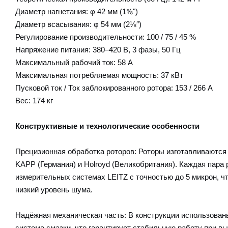
Диаметр нагнетания: φ 42 мм (1⅝")
Диаметр всасывания: φ 54 мм (2⅛″)
Регулирование производительности: 100 / 75 / 45 %
Напряжение питания: 380–420 В, 3 фазы, 50 Гц
Максимальный рабочий ток: 58 А
Максимальная потребляемая мощность: 37 кВт
Пусковой ток / Ток заблокированного ротора: 153 / 266 А
Вес: 174 кг
Конструктивные и технологические особенности
Прецизионная обработка роторов: Роторы изготавливаютс
KAPP (Германия) и Holroyd (Великобритания). Каждая пара
измерительных системах LEITZ с точностью до 5 микрон, ч
низкий уровень шума.
Надёжная механическая часть: В конструкции использова
система смазки, что гарантирует стабильную работу при вы