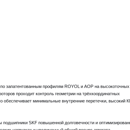
я по запатентованным профилям ROYOL и AOP на высокоточных
 роторов проходит контроль геометрии на трёхкоординатных
то обеспечивает минимальные внутренние перетечки, высокий К
ны подшипники SKF повышенной долговечности и оптимизирован
соких нагрузках и увеличенный общий ресурс агрегата.