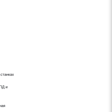
 станках
ПД и
ная