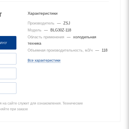
т
Характеристики
Производитель
—
ZSJ
Модель
—
BLG30Z-118
Область применения
—
холодильная
ЗИНУ
техника
Объемная производительность, м3/ч
—
118
Все характеристики
 на сайте служит для ознакомления. Технические
няйте при заказе