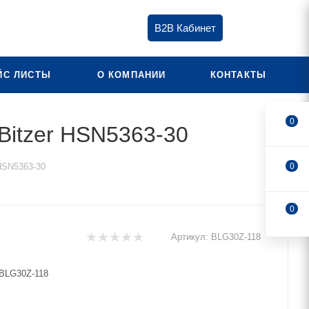
B2B Кабинет
ЙС ЛИСТЫ
О КОМПАНИИ
КОНТАКТЫ
0
Bitzer HSN5363-30
HSN5363-30
0
0
Артикул:
BLG30Z-118
BLG30Z-118