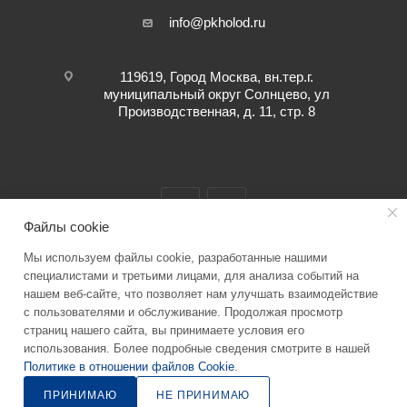
info@pkholod.ru
119619, Город Москва, вн.тер.г.
муниципальный округ Солнцево, ул
Производственная, д. 11, стр. 8
Файлы cookie
Мы используем файлы cookie, разработанные нашими
2026 © “ПК ХОЛОД” info@pkholod.ru Информация о товаре,
специалистами и третьими лицами, для анализа событий на
нашем веб-сайте, что позволяет нам улучшать взаимодействие
представленная на сайте служит для ознакомления. Технические
с пользователями и обслуживание. Продолжая просмотр
характеристики, параметры, цену уточняйте при заказе
страниц нашего сайта, вы принимаете условия его
использования. Более подробные сведения смотрите в нашей
Политике в отношении файлов Cookie
.
ПРИНИМАЮ
НЕ ПРИНИМАЮ