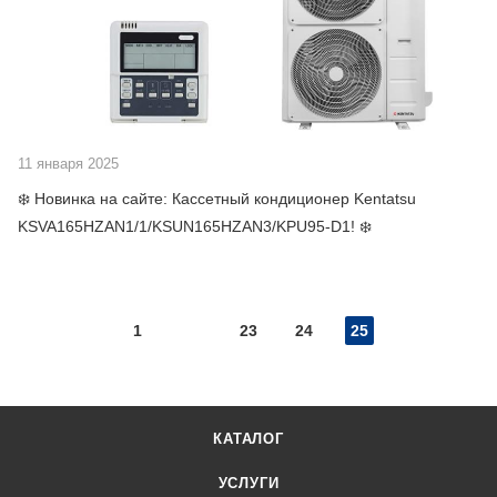
11 января 2025
❄️ Новинка на сайте: Кассетный кондиционер Kentatsu
KSVA165HZAN1/1/KSUN165HZAN3/KPU95-D1! ❄️
1
23
24
25
КАТАЛОГ
УСЛУГИ