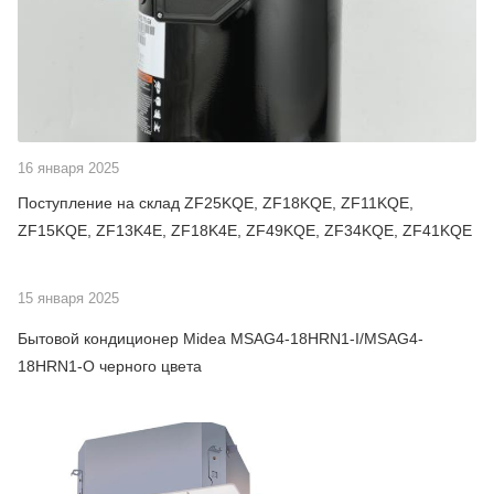
16 января 2025
Поступление на склад ZF25KQE, ZF18KQE, ZF11KQE,
ZF15KQE, ZF13K4E, ZF18K4E, ZF49KQE, ZF34KQE, ZF41KQE
15 января 2025
Бытовой кондиционер Midea MSAG4-18HRN1-I/MSAG4-
18HRN1-O черного цвета