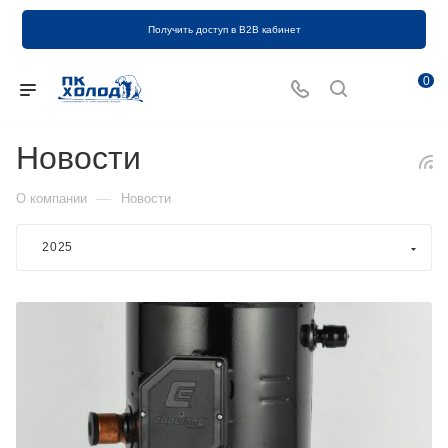
Получить доступ в B2B кабинет
0
Новости
—
О компании
Новости
2025