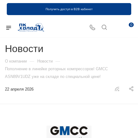
Получить доступ в B2B кабинет
0
Новости
—
—
О компании
Новости
Пополнение в линейке роторных компрессоров! GMCC
ASN89V1UDZ уже на складе по специальной цене!
22 апреля 2026