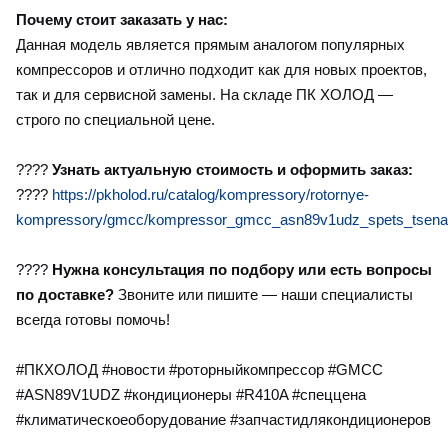
Почему стоит заказать у нас:
Данная модель является прямым аналогом популярных
компрессоров и отлично подходит как для новых проектов,
так и для сервисной замены. На складе ПК ХОЛОД —
строго по специальной цене.
????
Узнать актуальную стоимость и оформить заказ:
????
https://pkholod.ru/catalog/kompressory/rotornye-
kompressory/gmcc/kompressor_gmcc_asn89v1udz_spets_tsena
????
Нужна консультация по подбору или есть вопросы
по доставке?
Звоните или пишите — наши специалисты
всегда готовы помочь!
#ПКХОЛОД #новости #роторныйкомпрессор #GMCC
#ASN89V1UDZ #кондиционеры #R410A #спеццена
#климатическоеоборудование #запчастидлякондиционеров