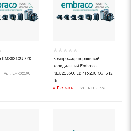
р EMX6210U 220-
Компрессор поршневой
холодильный Embraco
NEU2155U, LBP R-290 Qo=642
Арт.: EMX6210U
Вт
Под заказ
Арт.: NEU2155U