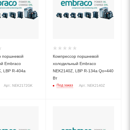
р поршневой
Компрессор поршневой
ый Embraco
холодильный Embraco
, LBP R-404a
NEK2140Z, LBP R-134a Qo=440
Вт
Под заказ
Арт.: NEK2172GK
Арт.: NEK2140Z