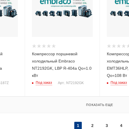
ой
Компрессор поршневой
Компрессо
холодильный Embraco
холодильн
a
NT2192GK, LBP R-404a Qo=1.0
EMT36HLP,
кВт
Qo=108 Вт
Под заказ
Под заказ
6187Z
Арт.: NT2192GK
ПОКАЗАТЬ ЕЩЕ
1
2
3
4