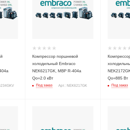
ой
Компрессор поршневой
Компрессо
холодильный Embraco
холодильн
404a
NEK6217GK, MBP R-404a
NEK2172GK
Qo=2.0 кВт
Qo=885 Вт
Под заказ
Под заказ
U6234GKV
Арт.: NEK6217GK