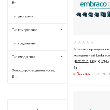
Вт
Тип двигателя
Тип компрессора
Тип соединения
Компрессор поршнев
холодильный Embraco
Тип хладагента
NE2121Z, LBP R-134a
Вт
Холодопроизводительность,
Под заказ
Арт.: NE2
Вт: