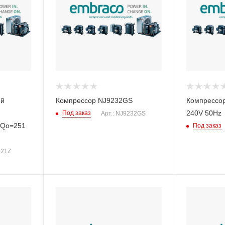
ой
Компрессор NJ9232GS
Компрессо
240V 50Hz
Под заказ
Арт.: NJ9232GS
 Qo=251
Под заказ
121Z