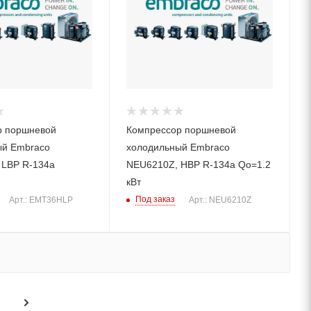
р поршневой
Компрессор поршневой
ый Embraco
холодильный Embraco
 LBP R-134a
NEU6210Z, HBP R-134a Qo=1.2
кВт
Под заказ
Арт.: EMT36HLP
Арт.: NEU6210Z