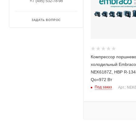
+7 (495) 532-78-98
ЗАДАТЬ ВОПРОС
Компрессор поршнев
холодильный Embraco
NEK6187Z, HBP R-134
Qo=972 Вт
Под заказ
Арт.: NEK