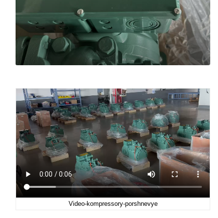
Video-kompressory-porshnevye