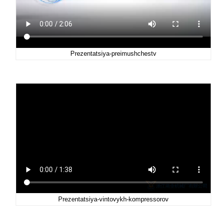
Prezentatsiya-preimushchestv
Prezentatsiya-vintovykh-kompressorov