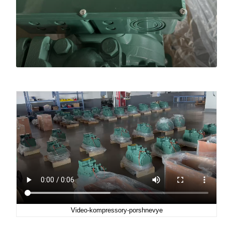
Video-kompressory-porshnevye