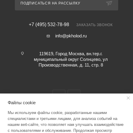
ПОДПИСАТЬСЯ НА РАССЫЛКУ
+7 (495) 532-78-98
ЗАКАЗАТЬ ЗВОНОК
info@pkholod.ru
119619, Город Москва, вн.тер.г.
муниципальный округ Солнцево, ул
Производственная, д. 11, стр. 8
Файлы cookie
Мы используем файлы cookie, разработанные нашими
2026 © “ПК ХОЛОД” info@pkholod.ru Информация о товаре,
специалистами и третьими лицами, для анализа событий на
нашем веб-сайте, что позволяет нам улучшать взаимодействие
представленная на сайте служит для ознакомления. Технические
с пользователями и обслуживание. Продолжая просмотр
характеристики, параметры, цену уточняйте при заказе