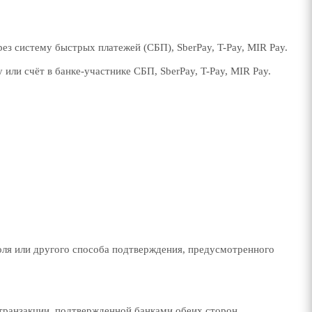
ез систему быстрых платежей (СБП), SberPay, T-Pay, MIR Pay.
или счёт в банке-участнике СБП, SberPay, T-Pay, MIR Pay.
ля или другого способа подтверждения, предусмотренного
ранзакции, подтвержденной банками обеих сторон.