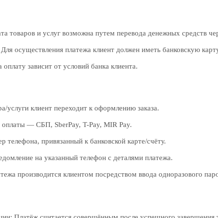
та товаров и услуг возможна путем перевода денежных средств чер
 Для осуществления платежа клиент должен иметь банковскую карту 
 оплату зависит от условий банка клиента.
а/услуги клиент переходит к оформлению заказа.
оплаты — СБП, SberPay, T-Pay, MIR Pay.
р телефона, привязанный к банковской карте/счёту.
едомление на указанный телефон с деталями платежа.
тежа производится клиентом посредством ввода одноразового паро
ии: Платёж считается совершённым после успешного завершения т