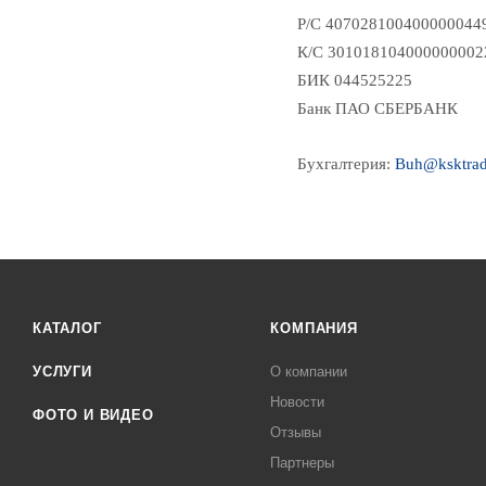
Р/С 407028100400000044
К/С 301018104000000002
БИК 044525225
Банк ПАО СБЕРБАНК
Бухгалтерия:
Buh@ksktrad
КАТАЛОГ
КОМПАНИЯ
УСЛУГИ
О компании
Новости
ФОТО И ВИДЕО
Отзывы
Партнеры