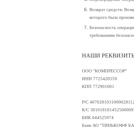
Возврат средств: Возв
которого была произве
Безопасность операци
требованиям безопасн
НАШИ РЕКВИЗИТ
ООО "КОМПРЕССОР"
ИНН 7725420559
КПП 772901001
Р/С 407028103100002811
К/С 301018101452500009
БИК 044525974
Банк АО "ТИНЬКОФФ Б