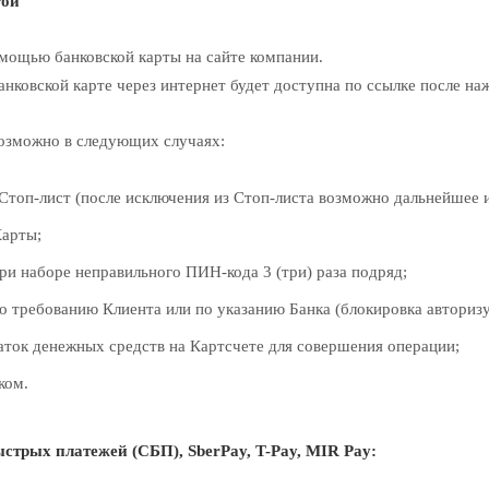
той
омощью банковской карты на сайте компании.
нковской карте через интернет будет доступна по ссылке после на
озможно в следующих случаях:
Стоп-лист (после исключения из Стоп-листа возможно дальнейшее 
Карты;
ри наборе неправильного ПИН-кода 3 (три) раза подряд;
о требованию Клиента или по указанию Банка (блокировка авториз
аток денежных средств на Картсчете для совершения операции;
ком.
стрых платежей (СБП), SberPay, T-Pay, MIR Pay: