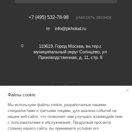
+7 (495) 532-78-98
ЗАКАЗАТЬ ЗВОНОК
info@pkholod.ru
119619, Город Москва, вн.тер.г.
муниципальный округ Солнцево, ул
Производственная, д. 11, стр. 8
Файлы cookie
Мы используем файлы cookie, разработанные нашими
2026 © “ПК ХОЛОД” info@pkholod.ru Информация о товаре,
специалистами и третьими лицами, для анализа событий на
нашем веб-сайте, что позволяет нам улучшать взаимодействие
представленная на сайте служит для ознакомления. Технические
с пользователями и обслуживание. Продолжая просмотр
характеристики, параметры, цену уточняйте при заказе
страниц нашего сайта, вы принимаете условия его