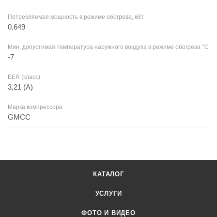
Потребляемая мощность в режиме обогрева, кВт
0,649
Мин. допустимая температура наружного воздуха в режиме обогрева °С
-7
EER (класс)
3,21 (A)
Марка компрессора
GMCC
КАТАЛОГ
УСЛУГИ
ФОТО И ВИДЕО