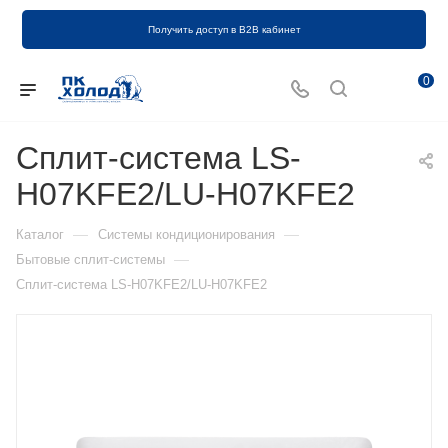
Получить доступ в B2B кабинет
0
Сплит-система LS-
H07KFE2/LU-H07KFE2
—
—
Каталог
Системы кондиционирования
—
Бытовые сплит-системы
Сплит-система LS-H07KFE2/LU-H07KFE2