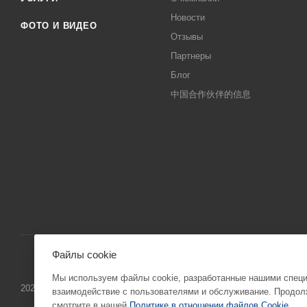
Новости
ФОТО И ВИДЕО
Отзывы
Партнеры
Блог
中国合作伙伴的信息
Файлы cookie
Мы используем файлы cookie, разработанные нашими специа
2026 © “ПК ХОЛОД” info@pkholod.ru Информация о товаре, представ
взаимодействие с пользователями и обслуживание. Продолж
смотрите в нашей
Политике в отношении файлов Cookie
.