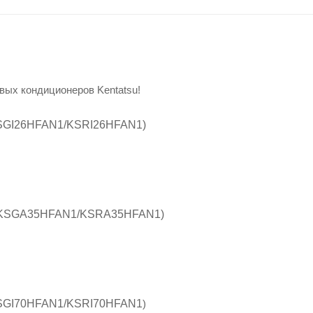
вых кондиционеров Kentatsu!
SGI26HFAN1/KSRI26HFAN1
)
KSGA35HFAN1/KSRA35HFAN1)
SGI70HFAN1/KSRI70HFAN1
)