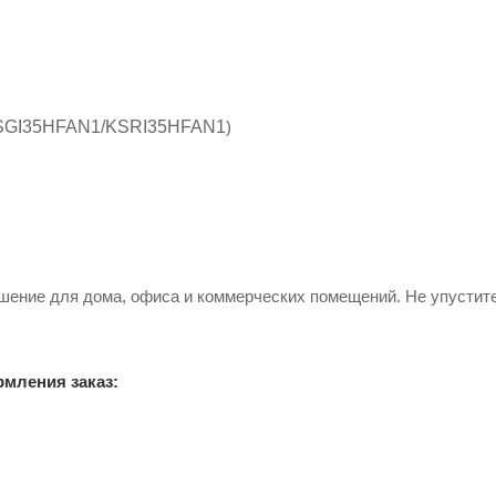
SGI35HFAN1/KSRI3
5HFA
N1
)
шение для дома, офиса и коммерческих помещений. Не упустит
рмления заказ: