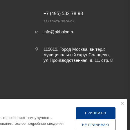
+7 (495) 532-78-98
ЗАКАЗАТЬ ЗВОНОК
info@pkholod.ru
119619, Город Москва, вн.тер.г.
муниципальный округ Солнцево,
ул Производственная, д. 11, стр. 8
ПРИНИМАЮ
 что позволяет нам улучшать
 параметры, цену уточняйте при заказе
зования. Более подробные сведения
НЕ ПРИНИМАЮ