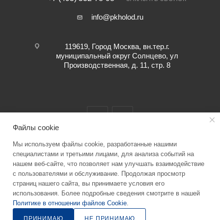
info@pkholod.ru
119619, Город Москва, вн.тер.г.
муниципальный округ Солнцево, ул
Производственная, д. 11, стр. 8
Файлы cookie
Мы используем файлы cookie, разработанные нашими
2026 © “ПК ХОЛОД” info@pkholod.ru Информация о товаре,
специалистами и третьими лицами, для анализа событий на
нашем веб-сайте, что позволяет нам улучшать взаимодействие
представленная на сайте служит для ознакомления. Технические
с пользователями и обслуживание. Продолжая просмотр
характеристики, параметры, цену уточняйте при заказе
страниц нашего сайта, вы принимаете условия его
использования. Более подробные сведения смотрите в нашей
Политике в отношении файлов Cookie
.
ПРИНИМАЮ
НЕ ПРИНИМАЮ