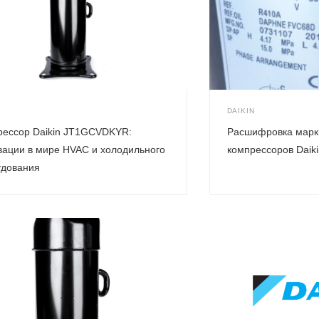
N
DAIKIN
рессор Daikin JT1GCVDKYR:
Расшифровка марк
ации в мире HVAC и холодильного
компрессоров Daiki
удования