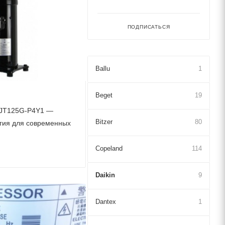
ПОДПИСАТЬСЯ
Ballu
1
Beget
19
 JT125G-P4Y1 —
Bitzer
80
гия для современных
я
Copeland
114
Daikin
9
Dantex
1