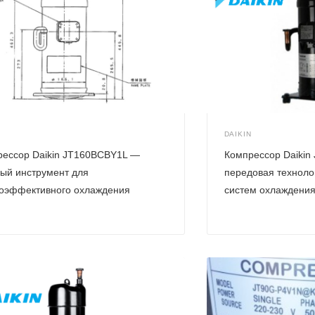
N
DAIKIN
рессор Daikin JT160BCBY1L —
Компрессор Daikin
ый инструмент для
передовая техноло
гоэффективного охлаждения
систем охлаждени