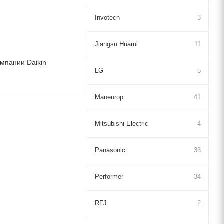
Invotech
3
Jiangsu Huarui
11
мпании Daikin
LG
5
Maneurop
41
Mitsubishi Electric
4
Panasonic
33
Performer
34
RFJ
2