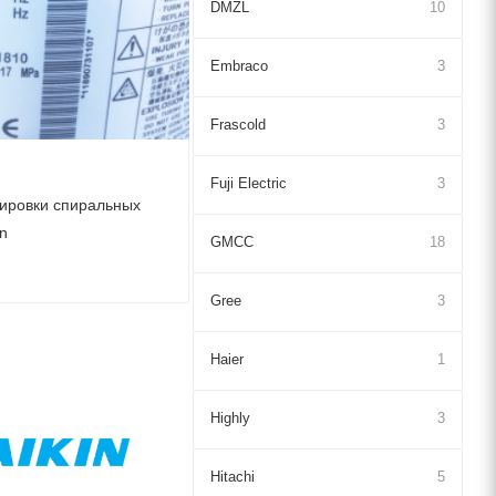
DMZL
10
Embraco
3
Frascold
3
Fuji Electric
3
ировки спиральных
n
GMCC
18
Gree
3
Haier
1
Highly
3
Hitachi
5