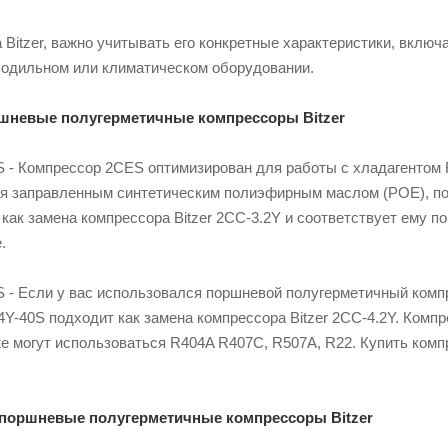
Bitzer, важно учитывать его конкретные характеристики, вклю
лодильном или климатическом оборудовании.
шневые полугерметичные компрессоры Bitzer
 - Компрессор 2CES оптимизирован для работы с хладагентом R
я заправленным синтетическим полиэфирным маслом (POE), по
как замена компрессора Bitzer 2CC-3.2Y и соответствует ему 
.
 - Если у вас использовался поршневой полугерметичный компр
4Y-40S подходит как замена компрессора Bitzer 2CC-4.2Y. Ком
же могут использоваться R404A R407C, R507A, R22. Купить ком
оршневые полугерметичные компрессоры Bitzer