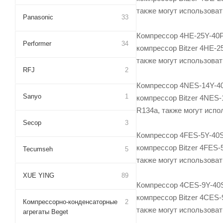
также могут использова
Panasonic
33
Компрессор 4HE-25Y-40P
Performer
34
компрессор Bitzer 4HE-2
также могут использова
RFJ
2
Компрессор 4NES-14Y-40
Sanyo
1
компрессор Bitzer 4NES-
R134a, также могут исп
Secop
3
Компрессор 4FES-5Y-40S
компрессор Bitzer 4FES-
Tecumseh
5
также могут использова
XUE YING
89
Компрессор 4CES-9Y-40S
компрессор Bitzer 4CES-
Компрессорно-конденсаторные
2
также могут использова
агрегаты Beget