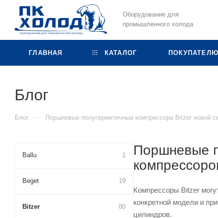
Оборудование для
промышленного холода
ГЛАВНАЯ
КАТАЛОГ
ПОКУПАТЕЛ
Блог
—
Блог
Поршневые полугерметичные компрессора Bitzer новой се
Поршневые п
Ballu
1
компрессоров
Beget
19
Компрессоры Bitzer могу
конкретной модели и при
Bitzer
80
цилиндров.