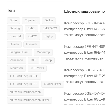
Теги
Шестицилиндровые пор
Bitzer
Copeland
Daikin
Компрессор 6GE-34Y-40P
Daming
DMZL
EMBRACO
компрессор Bitzer 6GE-3
также могут использова
Frascold
GMCC
Highly
Hitachi
Invotech
Компрессор 6FE-44Y-40P 
компрессор Bitzer 6FE-4
Jiangsu Huarui
Maneurop
также могут использова
Panasonic
RFJ
Secop
Tecumseh
XUE YING
Компрессор 6HE-28Y-40P
компрессор Bitzer 6HE-2
XUE YING серия BLG
также могут использова
XUE YING серия BR
аналог Bitzer
винтовые компрессоры
Компрессор 6GE-40Y-40P
компрессор Bitzer 6GE-4
винтовые компрессоры Bitzer