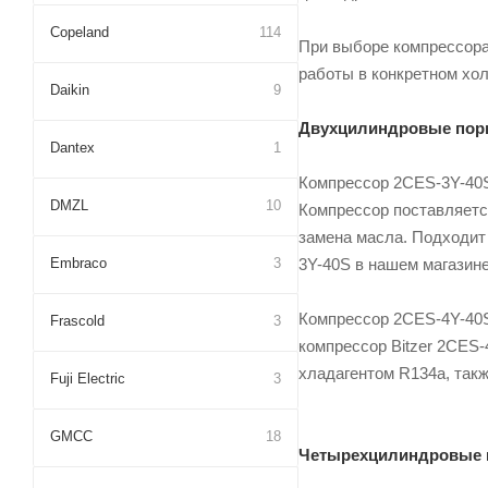
Copeland
114
При выборе компрессора 
работы в конкретном хо
Daikin
9
Двухцилиндровые пор
Dantex
1
Компрессор 2CES-3Y-40S
DMZL
10
Компрессор поставляетс
замена масла. Подходит 
Embraco
3
3Y-40S в нашем магазине
Компрессор 2CES-4Y-40S
Frascold
3
компрессор Bitzer 2CES-
хладагентом R134a, так
Fuji Electric
3
GMCC
18
Четырехцилиндровые п