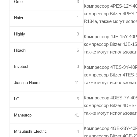
Gree
3
Компрессор 4PES-12Y-40
компрессор Bitzer 4PES-
Haier
1
R134a, также могут исп
Highly
3
Компрессор 4JE-15Y-40P 
компрессор Bitzer 4JE-1
Hitachi
5
также могут использова
Invotech
3
Компрессор 4TES-9Y-40P
компрессор Bitzer 4TES-
также могут использова
Jiangsu Huarui
11
Компрессор 4DES-7Y-40S
LG
5
компрессор Bitzer 4DES-
также могут использова
Maneurop
41
Компрессор 4GE-23Y-40P
Mitsubishi Electric
4
компрессор Bitzer 4GE-2