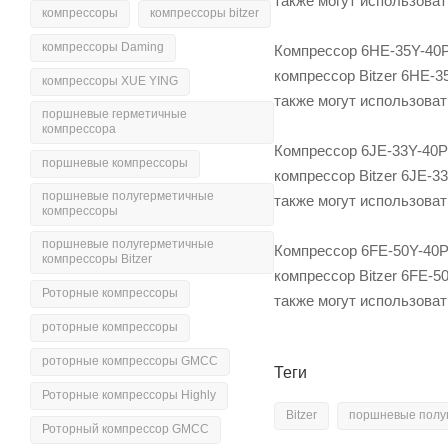
также могут использова
компрессоры
компрессоры bitzer
компрессоры Daming
Компрессор 6HE-35Y-40P
компрессор Bitzer 6HE-3
компрессоры XUE YING
также могут использова
поршневые герметичные
компрессора
Компрессор 6JE-33Y-40P 
поршневые компрессоры
компрессор Bitzer 6JE-3
поршневые полугерметичные
также могут использова
компрессоры
поршневые полугерметичные
Компрессор 6FE-50Y-40P 
компрессоры Bitzer
компрессор Bitzer 6FE-5
Роторные компрессоры
также могут использова
роторные компрессоры
роторные компрессоры GMCC
Теги
Роторные компрессоры Highly
Bitzer
поршневые полу
Роторный компрессор GMCC