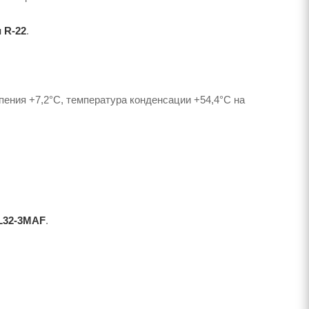
и R-22
.
пения +7,2°C, температура конденсации +54,4°C на
L32-3MAF
.