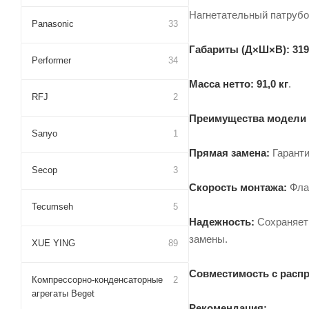
Нагнетательный патрубо
Panasonic
33
Габариты (Д×Ш×В):
319
Performer
34
Масса нетто:
91,0 кг
.
RFJ
2
Преимущества модели 
Sanyo
1
Прямая замена:
Гаранти
Secop
3
Скорость монтажа:
Флан
Tecumseh
5
Надежность:
Сохраняет 
замены.
XUE YING
89
Совместимость с расп
Компрессорно-конденсаторные
2
агрегаты Beget
Рекомендация: