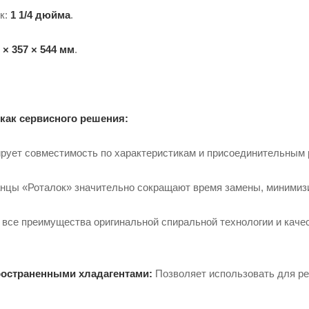
к:
1 1/4 дюйма
.
 × 357 × 544 мм
.
как сервисного решения:
рует совместимость по характеристикам и присоединительным
цы «Роталок» значительно сокращают время замены, минимизи
все преимущества оригинальной спиральной технологии и каче
ространенными хладагентами:
Позволяет использовать для рем