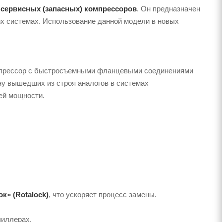
д
сервисных (запасных) компрессоров
. Он предназначен
х системах. Использование данной модели в новых
прессор с быстросъемными фланцевыми соединениями
ну вышедших из строя аналогов в системах
ей мощности.
к» (Rotalock)
, что ускоряет процесс замены.
чиллерах.