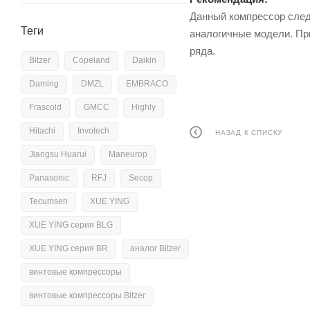
Данный компрессор след
Теги
аналогичные модели. Пр
ряда.
Bitzer
Copeland
Daikin
Daming
DMZL
EMBRACO
Frascold
GMCC
Highly
Hitachi
Invotech
НАЗАД К СПИСКУ
Jiangsu Huarui
Maneurop
Panasonic
RFJ
Secop
Tecumseh
XUE YING
XUE YING серия BLG
XUE YING серия BR
аналог Bitzer
винтовые компрессоры
винтовые компрессоры Bitzer