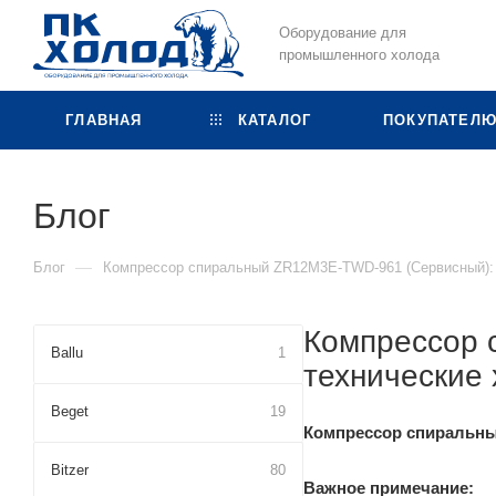
Оборудование для
промышленного холода
ГЛАВНАЯ
КАТАЛОГ
ПОКУПАТЕЛ
Блог
—
Блог
Компрессор спиральный ZR12M3E-TWD-961 (Сервисный): 
Компрессор 
Ballu
1
технические 
Beget
19
Компрессор спиральн
Bitzer
80
Важное примечание: