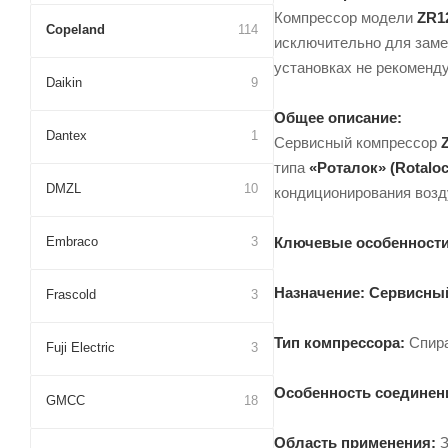
Компрессор модели
ZR1
Copeland
114
исключительно для заме
установках не рекоменду
Daikin
9
Общее описание:
Dantex
1
Сервисный компрессор
типа
«Роталок» (Rotaloc
DMZL
10
кондиционирования возд
Ключевые особенности
Embraco
3
Назначение:
Сервисный
Frascold
3
Тип компрессора:
Спира
Fuji Electric
3
Особенность соединен
GMCC
18
Область применения:
З