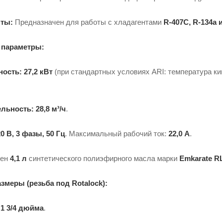
ты:
Предназначен для работы с хладагентами
R-407C, R-134a 
 параметры:
ность:
27,2 кВт
(при стандартных условиях ARI: температура ки
льность:
28,8 м³/ч
.
0 В, 3 фазы, 50 Гц
. Максимальный рабочий ток:
22,0 А
.
лен
4,1 л
синтетического полиэфирного масла марки
Emkarate R
меры (резьба под Rotalock):
:
1 3/4 дюйма
.