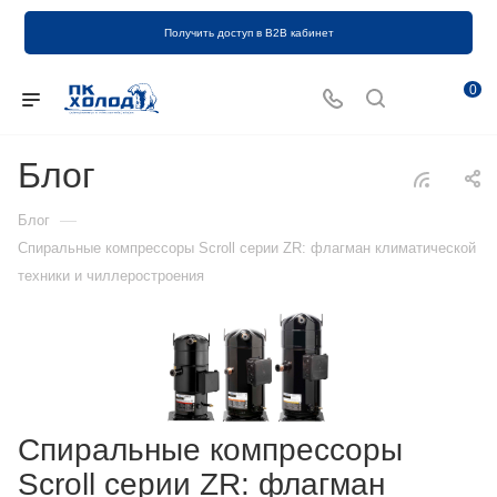
Получить доступ в B2B кабинет
0
Блог
—
Блог
Спиральные компрессоры Scroll серии ZR: флагман климатической
техники и чиллеростроения
Спиральные компрессоры
Scroll серии ZR: флагман