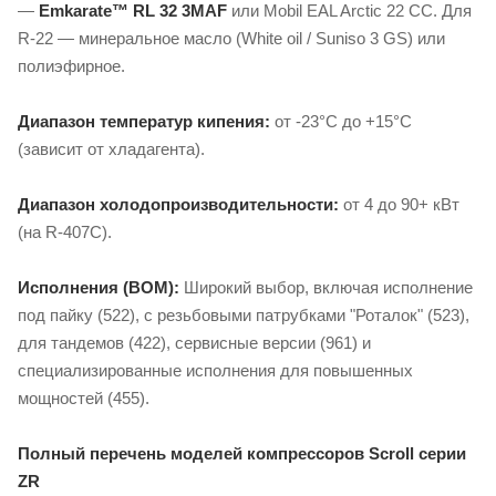
—
Emkarate™ RL 32 3MAF
или Mobil EAL Arctic 22 CC. Для
R-22 — минеральное масло (White oil / Suniso 3 GS) или
полиэфирное.
Диапазон температур кипения:
от -23°C до +15°C
(зависит от хладагента).
Диапазон холодопроизводительности:
от 4 до 90+ кВт
(на R-407C).
Исполнения (BOM):
Широкий выбор, включая исполнение
под пайку (522), с резьбовыми патрубками "Роталок" (523),
для тандемов (422), сервисные версии (961) и
специализированные исполнения для повышенных
мощностей (455).
Полный перечень моделей компрессоров Scroll серии
ZR