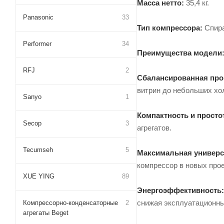
Масса нетто:
35,4 кг.
Panasonic
33
Тип компрессора:
Спира
Performer
34
Преимущества модели
RFJ
2
Сбалансированная про
витрин до небольших хо
Sanyo
1
Компактность и просто
Secop
3
агрегатов.
Tecumseh
5
Максимальная универс
компрессор в новых про
XUE YING
89
Энергоэффективность:
снижая эксплуатационны
Компрессорно-конденсаторные
2
агрегаты Beget