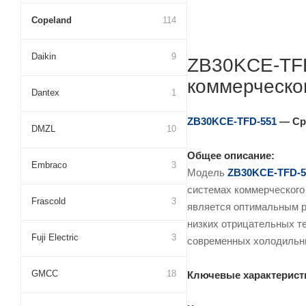
Copeland
114
Daikin
9
ZB30KCE-TFD
коммерческо
Dantex
1
ZB30KCE-TFD-551
— Ср
DMZL
10
Общее описание:
Embraco
3
Модель
ZB30KCE-TFD-5
системах коммерческого 
Frascold
3
является оптимальным р
низких отрицательных т
Fuji Electric
3
современных холодильн
GMCC
18
Ключевые характерист