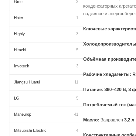
Gree
3
конденсаторных агрегато
надежное и энергосбере
Haier
1
Ключевые характерист
Highly
3
Холодопроизводитель
Hitachi
5
Объёмная производите
Invotech
3
Рабочие хладагенты:
R
Jiangsu Huarui
11
Питание:
380–420 В, 3 ф
LG
5
Потребляемый ток (мак
Maneurop
41
Масло:
Заправлен
3,2 л
Mitsubishi Electric
4
Конструктивные особе