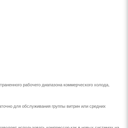
раненного рабочего диапазона коммерческого холода,
аточно для обслуживания группы витрин или средних
воляет использовать компрессор как в новых системах на