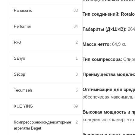
Panasonic
33
Тип соединений:
Rotal
Performer
34
Габариты (Д×Ш×В):
264
RFJ
2
Масса нетто:
64,9 кг.
Sanyo
1
Тип компрессора:
Спира
Преимущества модели
Secop
3
Оптимизация для средн
Tecumseh
5
обеспечивая максимальн
XUE YING
89
Высокая мощность и п
холодильных камер, что 
Компрессорно-конденсаторные
2
агрегаты Beget
Универсальность прим