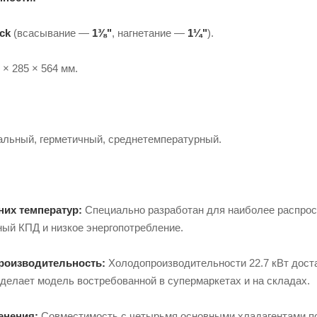
ock
(всасывание —
1⅜"
, нагнетание —
1¼"
).
 × 285 × 564 мм.
льный, герметичный, среднетемпературный.
:
их температур:
Специально разработан для наиболее распрост
ый КПД и низкое энергопотребление.
роизводительность:
Холодопроизводительности 22.7 кВт дост
делает модель востребованной в супермаркетах и на складах.
енения:
Совместимость с четырьмя основными хладагентами поз