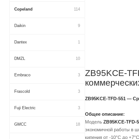
Copeland
114
Daikin
9
Dantex
1
DMZL
10
ZB95KCE-TFD
Embraco
3
коммерчески
Frascold
3
ZB95KCE-TFD-551 — Ср
Fuji Electric
3
Общее описание:
Модель
ZB95KCE-TFD-5
GMCC
18
экономичной работы в ш
кипения от -10°C до +7