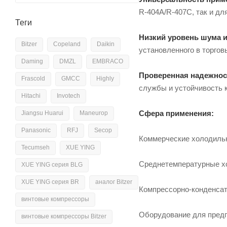
R-404A/R-407C, так и дл
Теги
Низкий уровень шума и
Bitzer
Copeland
Daikin
установленного в торгов
Daming
DMZL
EMBRACO
Проверенная надежнос
Frascold
GMCC
Highly
службы и устойчивость к
Hitachi
Invotech
Сфера применения:
Jiangsu Huarui
Maneurop
Panasonic
RFJ
Secop
Коммерческие холодильн
Tecumseh
XUE YING
Среднетемпературные хо
XUE YING серия BLG
XUE YING серия BR
аналог Bitzer
Компрессорно-конденсат
винтовые компрессоры
Оборудование для предп
винтовые компрессоры Bitzer