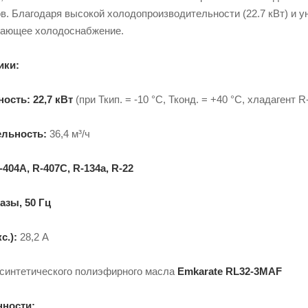
в. Благодаря высокой холодопроизводительности (22.7 кВт) и 
гающее холодоснабжение.
ики:
ность:
22,7 кВт
(при Ткип. = -10 °С, Тконд. = +40 °С, хладагент R
льность:
36,4 м³/ч
-404A, R-407C, R-134a, R-22
азы, 50 Гц
с.):
28,2 А
синтетического полиэфирного масла
Emkarate RL32-3MAF
нности: