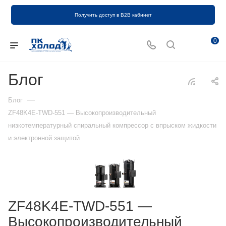
Получить доступ в B2B кабинет
0
Блог
—
Блог
ZF48K4E-TWD-551 — Высокопроизводительный
низкотемпературный спиральный компрессор с впрыском жидкости
и электронной защитой
ZF48K4E-TWD-551 —
Высокопроизводительный