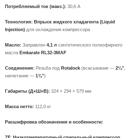
Потребляемый ток (макс.):
30,6 А
Технология:
Впрыск жидкого хладагента (Liquid
Injection)
для охлаждения компрессора
Масло:
Заправлен
4,1 л
синтетического полиэфирного
масла
Emkarate RL32-3MAF
Соединения:
Резьба под
Rotalock
(всасывание —
2¼"
,
нагнетание —
1¾"
)
Габариты (Д×Ш×В):
324 × 294 × 579 мм
Масса нетто:
112,0 кг
Расшифровка обозначения и особенности:
ZF
:
Низкотемпературный спиральный компрессор