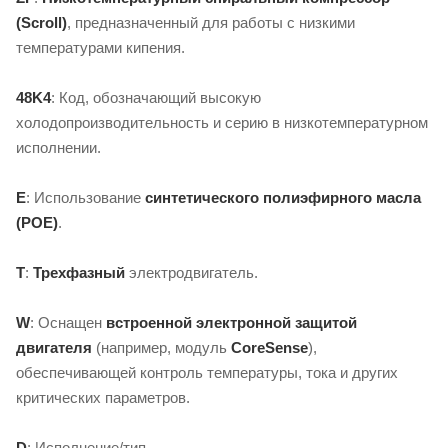
(Scroll)
, предназначенный для работы с низкими
температурами кипения.
48K4
: Код, обозначающий высокую
холодопроизводительность и серию в низкотемпературном
исполнении.
E
: Использование
синтетического полиэфирного масла
(POE)
.
T
:
Трехфазный
электродвигатель.
W
: Оснащен
встроенной электронной защитой
двигателя
(например, модуль
CoreSense
),
обеспечивающей контроль температуры, тока и других
критических параметров.
D
: Исполнение/тип.