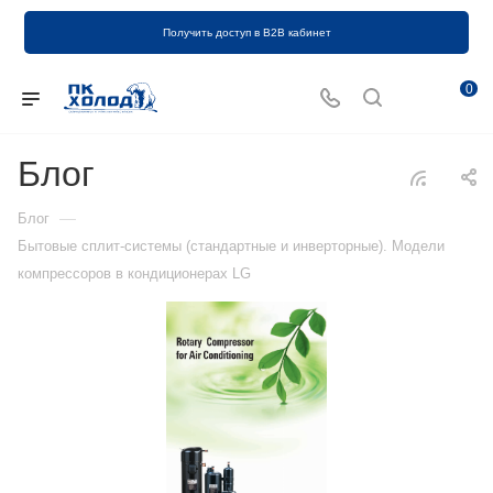
Получить доступ в B2B кабинет
0
Блог
—
Блог
Бытовые сплит-системы (стандартные и инверторные). Модели
компрессоров в кондиционерах LG