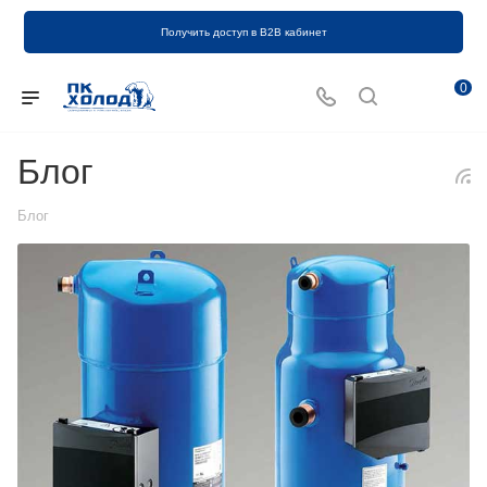
Получить доступ в B2B кабинет
0
Блог
Блог