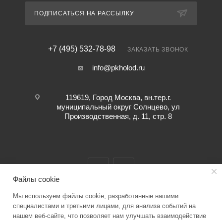
ПОДПИСАТЬСЯ НА РАССЫЛКУ
+7 (495) 532-78-98
ЗАКАЗАТЬ ЗВОНОК
info@pkholod.ru
119619, Город Москва, вн.тер.г.
муниципальный округ Солнцево, ул
Производственная, д. 11, стр. 8
Файлы cookie
Мы используем файлы cookie, разработанные нашими
2026 © “ПК ХОЛОД” info@pkholod.ru Информация о товаре,
специалистами и третьими лицами, для анализа событий на
нашем веб-сайте, что позволяет нам улучшать взаимодействие
представленная на сайте служит для ознакомления. Технические