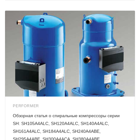
PERFORMER
Обзорная статья о спиральные компрессоры серии
SH: SH105A4ALC , SH120A4ALC , SH140A4ALC ,
SH161A4ALC , SH184A4ALC , SH240A4ABE ,
SH295A4ABE , SH300A4ACA , SH380A4ABE ,