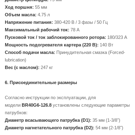
Ход поршня:
55 мм
Объем масла:
4.75 л
Напряжение питания:
380-420 В / 3 фазы / 50 Гц
Максимальный рабочий ток:
78 А
Пусковой ток / ток заблокированного ротора:
180/323 А
Мощность подогревателя картера (220 В):
140 Вт
Способ подачи масла:
Принудительная смазка (Forced-
lubrication)
Вес (с маслом):
247 кг
6. Присоединительные размеры
Согласно инструкции по эксплуатации, для
модели
BR40G6-126.8
установлены следующие параметры
патрубков:
Диаметр всасывающего патрубка (D1):
35 мм (1-3/8")
Диаметр нагнетательного патрубка (D2):
54 мм (2-1/8")